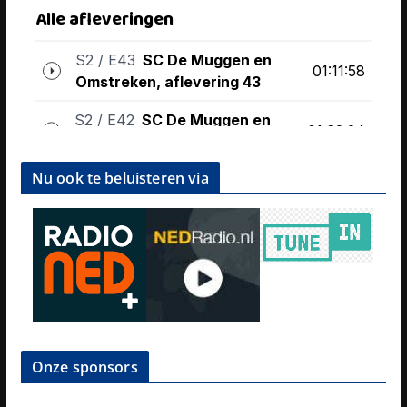
Nu ook te beluisteren via
Onze sponsors