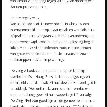
van klimaatverandering tegen willen gaan moeten we
dat tien jaar vervroegen.”
Betere regelgeving
Van 31 oktober tot 12 november is in Glasgow een
internationale klimaattop. Daar maakten wereldleiders
afspraken over tegengaan van klimaatverandering. Het
is een wereldwijd probleem, maar de oplossing begint
lokaal vindt De Vlieg. “Iedereen moet in actie komen,
van grote wereldleiders tot lokale initiatieven zoals
tochtstrippen plakken in je woning.
De Vlieg wil ook een beroep doen op de landelijke
overheid in Den Haag. Ze wil betere regelgeving, en
meer geld voor de lokale klimaatdoelen. Hoeveel geld is
onduidelijk. “Het ontbreekt aan overzicht omdat er
momenteel nog geen klimaatrapportage is”, vervolgt
De Vlieg. “Het zou goed zijn als de gemeente daarmee
komt. Als je niet weet waar je staat qua CO2-uitstoot,