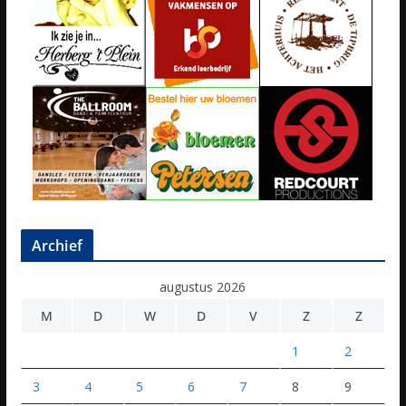
Archief
augustus 2026
M
D
W
D
V
Z
Z
1
2
3
4
5
6
7
8
9