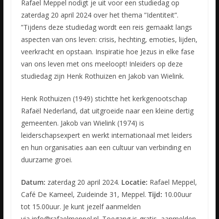
Rafael Meppel nodigt je uit voor een studiedag op
zaterdag 20 april 2024 over het thema ”Identiteit”.
”Tijdens deze studiedag wordt een reis gemaakt langs
aspecten van ons leven: crisis, hechting, emoties, lijden,
veerkracht en opstaan. Inspiratie hoe Jezus in elke fase
van ons leven met ons meeloopt! Inleiders op deze
studiedag zijn Henk Rothuizen en Jakob van Wielink.
Henk Rothuizen (1949) stichtte het kerkgenootschap
Rafaël Nederland, dat uitgroeide naar een kleine dertig
gemeenten. Jakob van Wielink (1974) is
leiderschapsexpert en werkt internationaal met leiders
en hun organisaties aan een cultuur van verbinding en
duurzame groei.
Datum:
zaterdag 20 april 2024.
Locatie:
Rafael Meppel,
Café De Kameel, Zuideinde 31, Meppel.
Tijd:
10.00uur
tot 15.00uur. Je kunt jezelf aanmelden
via info@rafaelmeppel.nl. Toegang is gratis, aanmelden