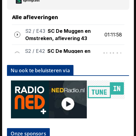
Nu ook te beluisteren via
Onze sponsors