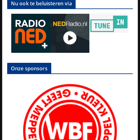
Nu ook te beluisteren via
Onze sponsors