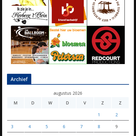
Archief
augustus 2026
M
D
W
D
V
Z
Z
1
2
3
4
5
6
7
8
9