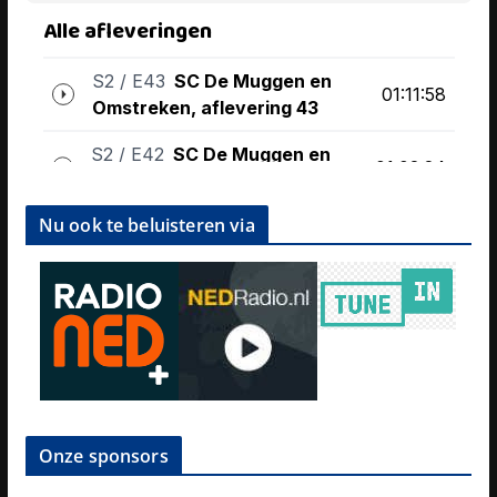
Nu ook te beluisteren via
Onze sponsors