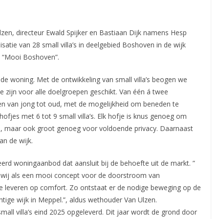
en, directeur Ewald Spijker en Bastiaan Dijk namens Hesp
atie van 28 small villa’s in deelgebied Boshoven in de wijk
m “Mooi Boshoven”.
aande woning. Met de ontwikkeling van small villa’s beogen we
zijn voor alle doelgroepen geschikt. Van één á twee
n van jong tot oud, met de mogelijkheid om beneden te
hofjes met 6 tot 9 small villa’s. Elk hofje is knus genoeg om
en, maar ook groot genoeg voor voldoende privacy. Daarnaast
an de wijk.
rd woningaanbod dat aansluit bij de behoefte uit de markt. ”
en wij als een mooi concept voor de doorstroom van
 te leveren op comfort. Zo ontstaat er de nodige beweging op de
ige wijk in Meppel.”, aldus wethouder Van Ulzen.
small villa’s eind 2025 opgeleverd. Dit jaar wordt de grond door