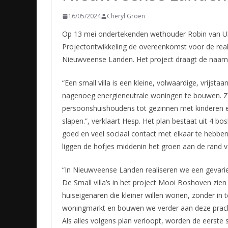
16/05/2024
Cheryl Groen
Op 13 mei ondertekenden wethouder Robin van Ulz
Projectontwikkeling de overeenkomst voor de realis
Nieuwveense Landen. Het project draagt de naa
“Een small villa is een kleine, volwaardige, vrijst
nagenoeg energieneutrale woningen te bouwen. Ze 
persoonshuishoudens tot gezinnen met kinderen e
slapen.”, verklaart Hesp. Het plan bestaat uit 4 bos
goed en veel sociaal contact met elkaar te hebb
liggen de hofjes middenin het groen aan de rand v
“In Nieuwveense Landen realiseren we een gevariee
De Small villa’s in het project Mooi Boshoven zi
huiseigenaren die kleiner willen wonen, zonder in
woningmarkt en bouwen we verder aan deze pracht
Als alles volgens plan verloopt, worden de eerste 