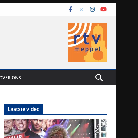
OVER ONS
Laatste video