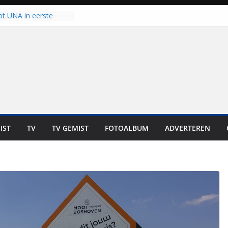
ot UNA in eerste
de Eurojackpot KNVB
k Isala Meppel met
nepanelen in gebruik
oscoop in
“Dit is altijd een
weest”
 zich op voor
en: internationale
staan voor de deur
IST
TV
TV GEMIST
FOTOALBUM
ADVERTEREN
ten bewoners genieten
t is niet in geld uit te