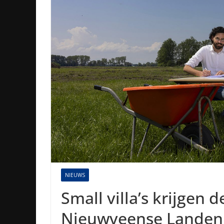
NIEUWS
Small villa’s krijgen d
Nieuwveense Landen