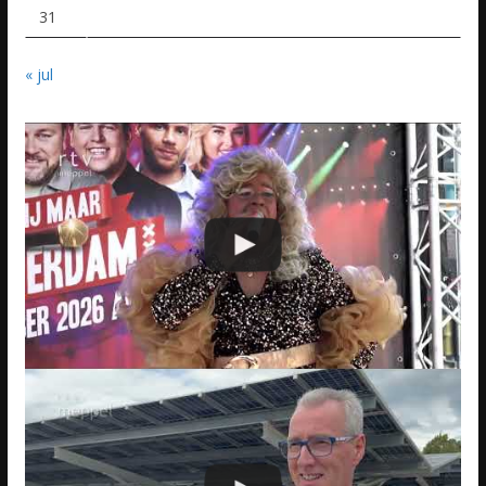
31
« jul