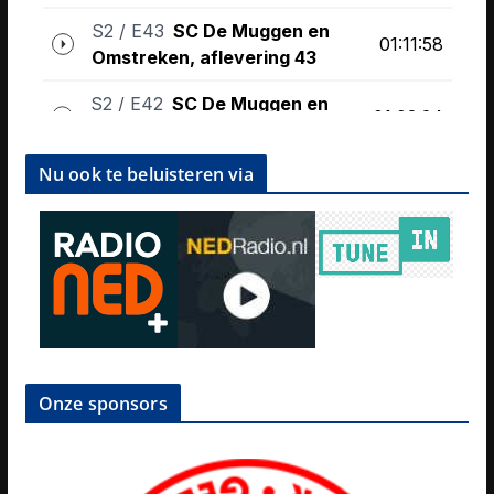
Nu ook te beluisteren via
Onze sponsors