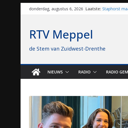
Skip
Laatste:
Staphorst maa
donderdag, augustus 6, 2026
to
brullende mot
grasbaanrace
content
Vrijwilligers 
RTV Meppel
van vissport: “
drukken”
Waterkwalitei
de Stem van Zuidwest-Drenthe
regio is goe
Al dertig jaar
naar Meppel, 
opvolgers vas
geruisloos k
NIEUWS
RADIO
RADIO GEM
Sproeiers sta
editie 4 mijl 