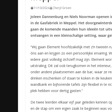
11/10/2024
Cheryl Groen
Joleen Dannenburg en Niels Noorman openen in
in de Gasfabriek in Meppel. Het doorgewinterd
gaan de komende maanden hun ideeën tot uitvoe
ontvangen in een kleinschalige setting, waar geb
“Wij gaan Element hoofdzakelijk met z’n tweeën ru
óns aan en krijgen zo een persoonlijke ervaring.
iedere gast volledig zichzelf mag zijn. Element wo
uitstraling. Dit zal ook terugkomen in het interieur
onder andere plaatsnemen aan de bar, waar ze re
drinken inschenken of staan te koken in de keuke
wandbank en bijhorende tafels zijn flexibel in te r
plek hebben voor dertig gasten.”
De twee leerden elkaar vijf jaar geleden kennen 
en de stap om een eigen zaak te beginnen was volg