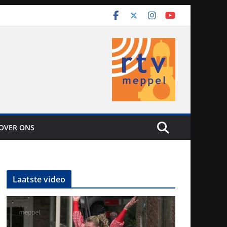
OVER ONS
Laatste video