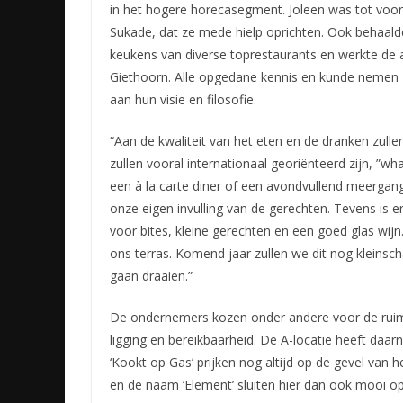
in het hogere horecasegment. Joleen was tot voor
Sukade, dat ze mede hielp oprichten. Ook behaalde
keukens van diverse toprestaurants en werkte de 
Giethoorn. Alle opgedane kennis en kunde nemen 
aan hun visie en filosofie.
“Aan de kwaliteit van het eten en de dranken zull
zullen vooral internationaal georiënteerd zijn, ”w
een à la carte diner of een avondvullend meergang
onze eigen invulling van de gerechten. Tevens is 
voor bites, kleine gerechten en een goed glas wi
ons terras. Komend jaar zullen we dit nog kleinscha
gaan draaien.”
De ondernemers kozen onder andere voor de ruim
ligging en bereikbaarheid. De A-locatie heeft daarn
‘Kookt op Gas’ prijken nog altijd op de gevel van 
en de naam ‘Element’ sluiten hier dan ook mooi op