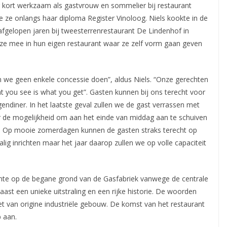
 kort werkzaam als gastvrouw en sommelier bij restaurant
 ze onlangs haar diploma Register Vinoloog. Niels kookte in de
afgelopen jaren bij tweesterrenrestaurant De Lindenhof in
ze mee in hun eigen restaurant waar ze zelf vorm gaan geven
en we geen enkele concessie doen”, aldus Niels. “Onze gerechten
hat you see is what you get”. Gasten kunnen bij ons terecht voor
endiner. In het laatste geval zullen we de gast verrassen met
er de mogelijkheid om aan het einde van middag aan te schuiven
jn. Op mooie zomerdagen kunnen de gasten straks terecht op
lig inrichten maar het jaar daarop zullen we op volle capaciteit
te op de begane grond van de Gasfabriek vanwege de centrale
aast een unieke uitstraling en een rijke historie. De woorden
het van origine industriële gebouw. De komst van het restaurant
 aan.