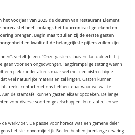
 het voorjaar van 2025 de deuren van restaurant Element
e horecastel heeft onlangs het huurcontract getekend en
ring brengen. Begin maart zullen zij de eerste gasten
orgenheid en kwaliteit de belangrijkste pijlers zullen zijn.
nnen”, vertelt Joleen. “Onze gasten schuiven dan ook echt bij
 We gaan voor een ongedwongen, laagdrempelige setting waarin
rdt een plek zonder allures maar wel met een bistro-chique
, dat veel natuurlijke materialen zal krijgen. Gasten kunnen
chtstreeks contact met ons hebben, daar waar we wat te
n. Aan de stamtafel kunnen gasten elkaar opzoeken. De lange
ichten voor diverse soorten gezelschappen. In totaal zullen we
op de werkvloer. De passie voor horeca was een gemene deler
ens het stel onvermijdelijk. Beiden hebben jarenlange ervaring