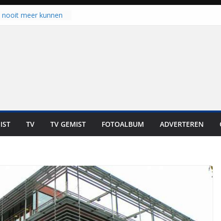
u nooit meer kunnen
gloort er toch weer
aal is nog niet klaar”
ot UNA in eerste
de Eurojackpot KNVB
k Isala Meppel met
nepanelen in gebruik
oscoop in
“Dit is altijd een
weest”
IST
TV
TV GEMIST
FOTOALBUM
ADVERTEREN
 zich op voor
en: internationale
staan voor de deur