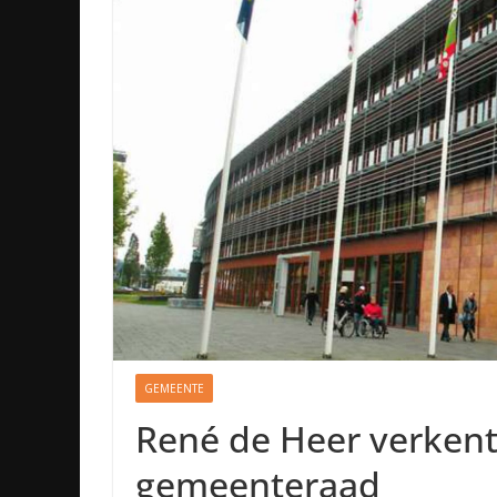
GEMEENTE
René de Heer verkent 
gemeenteraad