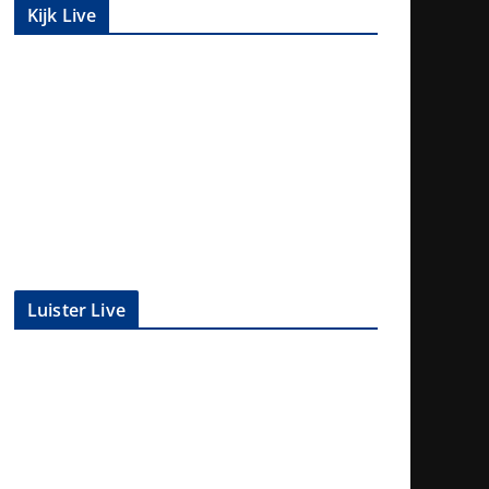
Kijk Live
Luister Live