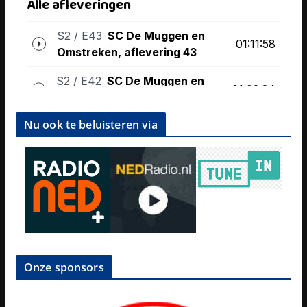
Nu ook te beluisteren via
Onze sponsors