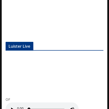
Luister Live
OF