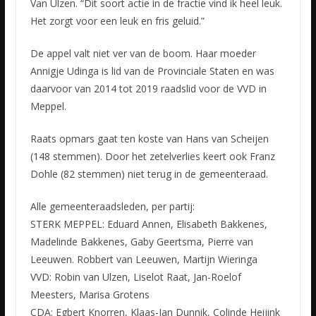
Van Ulzen. “Dit soort actie in de fractie vind ik heel leuk.
Het zorgt voor een leuk en fris geluid.”
De appel valt niet ver van de boom. Haar moeder
Annigje Udinga is lid van de Provinciale Staten en was
daarvoor van 2014 tot 2019 raadslid voor de VVD in
Meppel.
Raats opmars gaat ten koste van Hans van Scheijen
(148 stemmen). Door het zetelverlies keert ook Franz
Dohle (82 stemmen) niet terug in de gemeenteraad.
Alle gemeenteraadsleden, per partij:
STERK MEPPEL: Eduard Annen, Elisabeth Bakkenes,
Madelinde Bakkenes, Gaby Geertsma, Pierre van
Leeuwen. Robbert van Leeuwen, Martijn Wieringa
VVD: Robin van Ulzen, Liselot Raat, Jan-Roelof
Meesters, Marisa Grotens
CDA: Egbert Knorren, Klaas-Jan Dunnik, Colinde Heijink