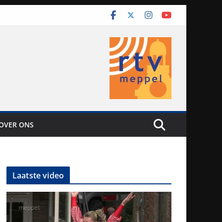
OVER ONS
Laatste video