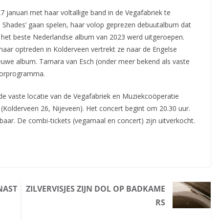
 januari met haar voltallige band in de Vegafabriek te
 Shades’ gaan spelen, haar volop geprezen debuutalbum dat
s het beste Nederlandse album van 2023 werd uitgeroepen.
aar optreden in Kolderveen vertrekt ze naar de Engelse
euwe album. Tamara van Esch (onder meer bekend als vaste
 voorprogramma.
n de vaste locatie van de Vegafabriek en Muziekcoöperatie
 (Kolderveen 26, Nijeveen). Het concert begint om 20.30 uur.
kbaar. De combi-tickets (vegamaal en concert) zijn uitverkocht.
NAST
ZILVERVISJES ZIJN DOL OP BADKAME
RS