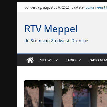
Al dertig jaar
Skip
Laatste:
donderdag, augustus 6, 2026
naar Meppel, 
to
opvolgers vas
geruisloos k
content
Luxor neemt 
RTV Meppel
Hoogeveen over
topbioscoop 
Staphorst maa
de Stem van Zuidwest-Drenthe
brullende mot
grasbaanrace
Vrijwilligers 
van vissport: “
NIEUWS
RADIO
RADIO GEM
drukken”
Waterkwalitei
regio is goe