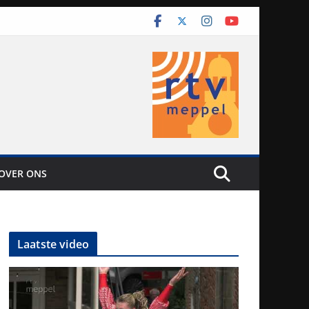
OVER ONS
Laatste video