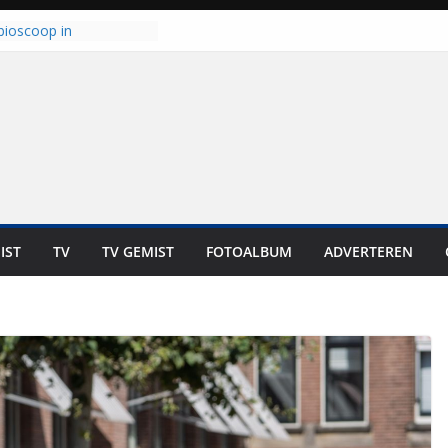
 haalt ‘Japie’ Mokum
nu stoomt hij z’n
t klaar: “Ze moeten het
unnen overnemen”
bioscoop in
: “Dit is altijd een
geweest”
kt zich op voor
oren: internationale
s staan voor de deur
laten bewoners genieten
Dat is niet in geld uit te
IST
TV
TV GEMIST
FOTOALBUM
ADVERTEREN
t bij zwemlocaties in de
d ondanks warme dagen