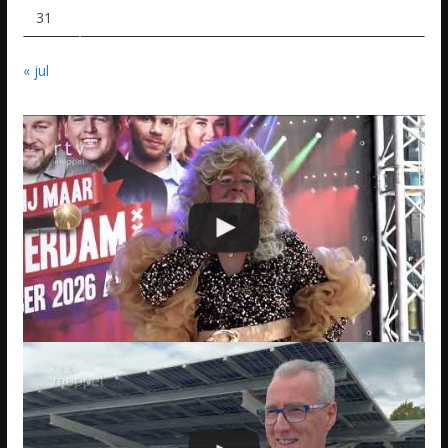
31
« jul