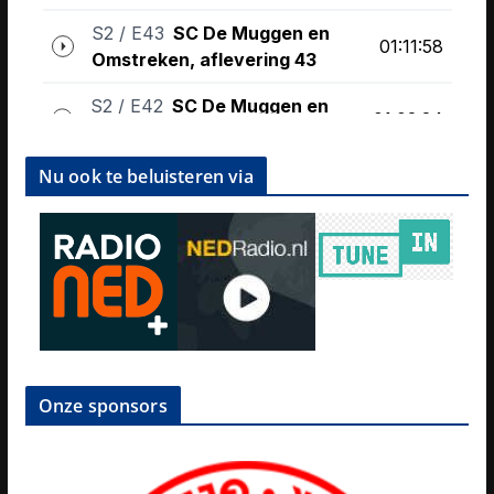
Nu ook te beluisteren via
Onze sponsors