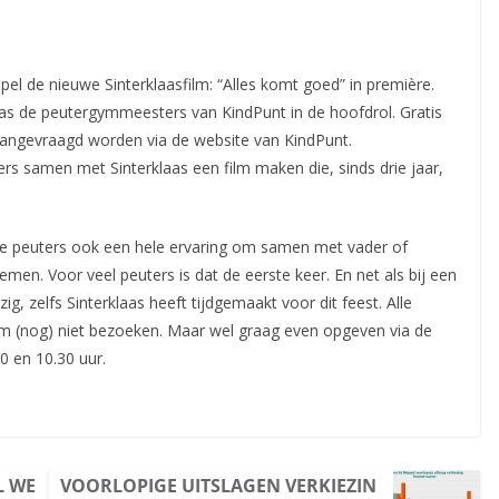
el de nieuwe Sinterklaasfilm: “Alles komt goed” in première.
laas de peutergymmeesters van KindPunt in
de hoofdrol. Gratis
aangevraagd worden via de website van KindPunt.
ers samen met Sinterklaas een film maken die, sinds drie jaar,
este peuters ook een hele ervaring om samen met vader of
en. Voor veel peuters is dat de eerste keer. En net als bij een
, zelfs Sinterklaas heeft tijdgemaakt voor dit feest. Alle
m (nog) niet bezoeken. Maar wel graag even opgeven via de
10 en 10.30 uur.
L WE
VOORLOPIGE UITSLAGEN VERKIEZIN