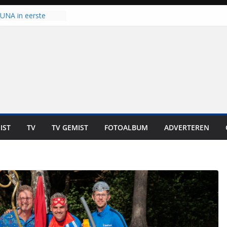
 UNA in eerste
 Eurojackpot KNVB
Isala Meppel met
panelen in gebruik
coop in
it is altijd een
est”
ich op voor
: internationale
aan voor de deur
IST
TV
TV GEMIST
FOTOALBUM
ADVERTEREN
n bewoners genieten
s niet in geld uit te