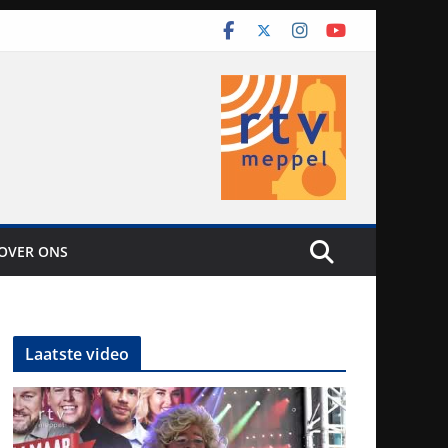
OVER ONS
Laatste video