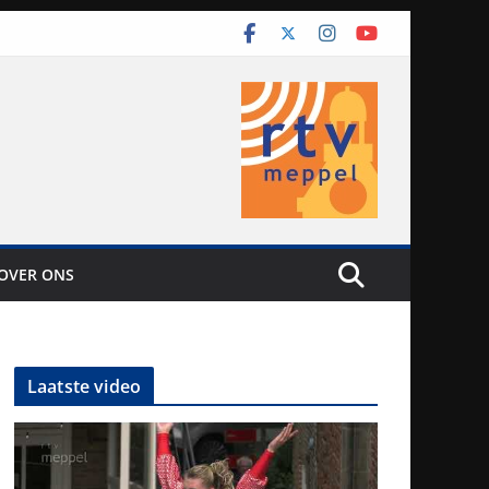
OVER ONS
Laatste video