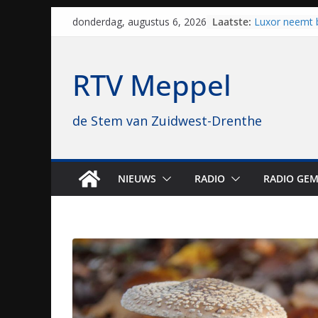
Skip
Laatste:
Luxor neemt 
donderdag, augustus 6, 2026
to
Hoogeveen over
topbioscoop 
content
Staphorst maa
RTV Meppel
brullende mot
grasbaanrace
Vrijwilligers 
de Stem van Zuidwest-Drenthe
van vissport: “
drukken”
Waterkwalitei
regio is goe
Al dertig jaar
NIEUWS
RADIO
RADIO GEM
naar Meppel, 
opvolgers vas
geruisloos k