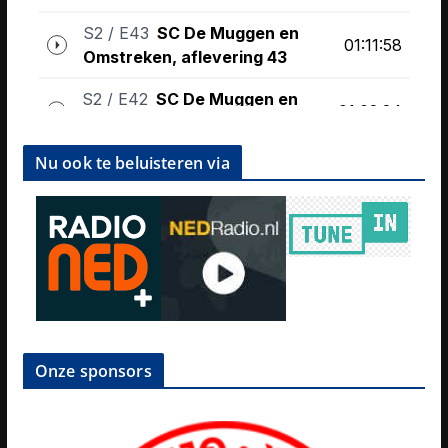
Nu ook te beluisteren via
Onze sponsors