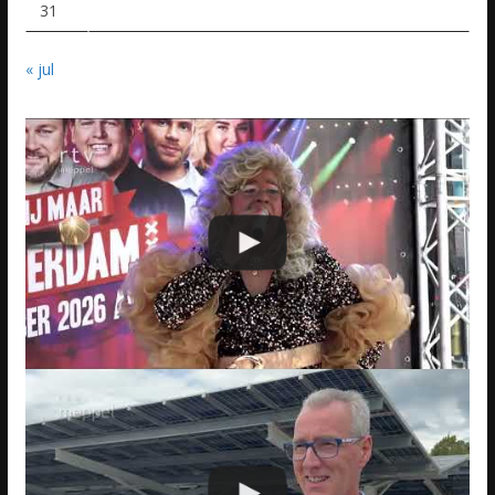
31
« jul