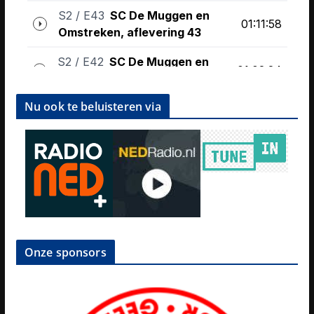
Nu ook te beluisteren via
Onze sponsors