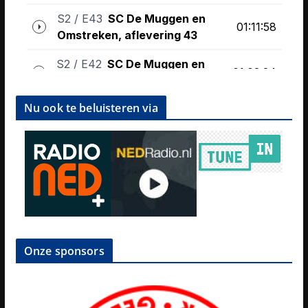
Nu ook te beluisteren via
Onze sponsors