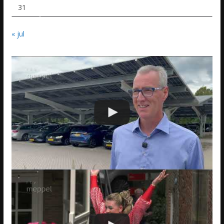
31
« jul