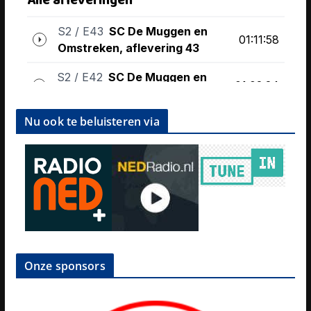
Nu ook te beluisteren via
Onze sponsors