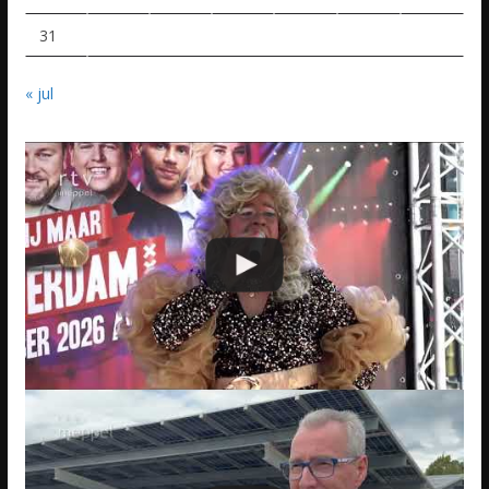
31
« jul