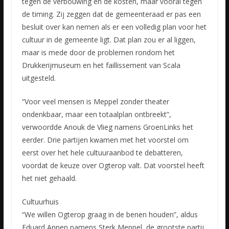
tegen de verbouwing en de kosten, maar vooral tegen
de timing. Zij zeggen dat de gemeenteraad er pas een
besluit over kan nemen als er een volledig plan voor het
cultuur in de gemeente ligt. Dat plan zou er al liggen,
maar is mede door de problemen rondom het
Drukkerijmuseum en het faillissement van Scala
uitgesteld.
“Voor veel mensen is Meppel zonder theater
ondenkbaar, maar een totaalplan ontbreekt”,
verwoordde Anouk de Vlieg namens GroenLinks het
eerder. Drie partijen kwamen met het voorstel om
eerst over het hele cultuuraanbod te debatteren,
voordat de keuze over Ogterop valt. Dat voorstel heeft
het niet gehaald.
Cultuurhuis
“We willen Ogterop graag in de benen houden”, aldus
Eduard Annen namens Sterk Meppel, de grootste partij.