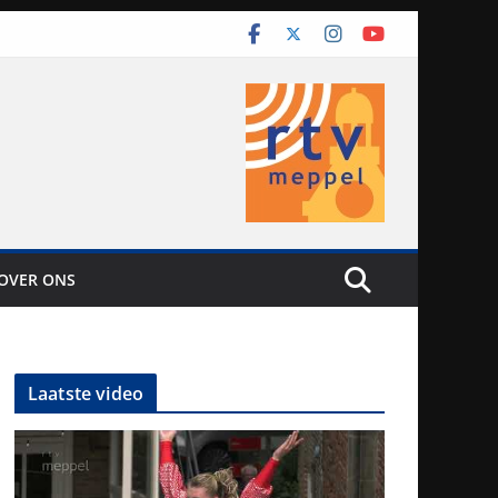
OVER ONS
Laatste video