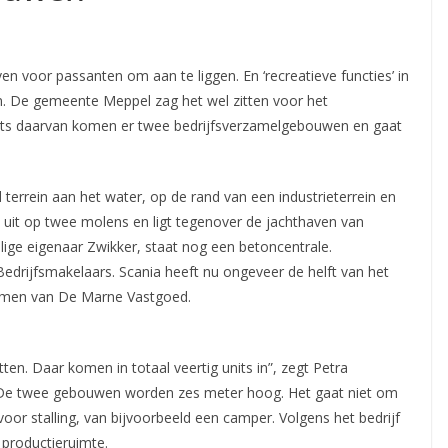
n voor passanten om aan te liggen. En ‘recreatieve functies’ in
n. De gemeente Meppel zag het wel zitten
voor het
laats daarvan komen er twee bedrijfsverzamelgebouwen en gaat
 terrein aan het water, op de rand van een industrieterrein en
t uit op twee molens en ligt tegenover de jachthaven van
ige eigenaar Zwikker, staat nog een betoncentrale.
edrijfsmakelaars. Scania heeft nu ongeveer de helft van het
ekomen van De Marne Vastgoed.
n. Daar komen in totaal veertig units in”, zegt Petra
e twee gebouwen worden zes meter hoog. Het gaat niet om
or stalling, van bijvoorbeeld een camper. Volgens het bedrijf
 productieruimte.