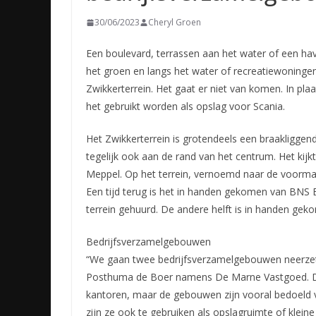
30/06/2023
Cheryl Groen
Een boulevard, terrassen aan het water of een have
het groen en langs het water of recreatiewoninge
Zwikkerterrein. Het gaat er niet van komen. In p
het gebruikt worden als opslag voor Scania.
Het Zwikkerterrein is grotendeels een braakliggend
tegelijk ook aan de rand van het centrum. Het kijk
Meppel. Op het terrein, vernoemd naar de voormal
Een tijd terug is het in handen gekomen van BNS B
terrein gehuurd. De andere helft is in handen g
Bedrijfsverzamelgebouwen
“We gaan twee bedrijfsverzamelgebouwen neerzette
Posthuma de Boer namens De Marne Vastgoed. D
kantoren, maar de gebouwen zijn vooral bedoeld vo
zijn ze ook te gebruiken als opslagruimte of kleine