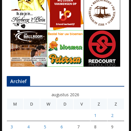
Archief
augustus 2026
M
D
W
D
V
Z
Z
1
2
3
4
5
6
7
8
9