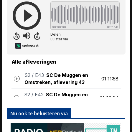
Nu ook te beluisteren via