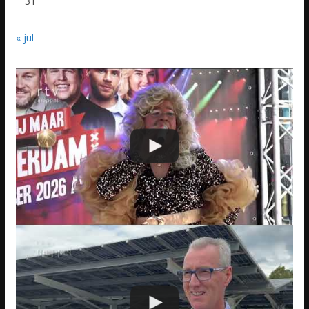
31
« jul