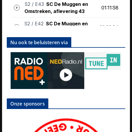
Nu ook te beluisteren via
Onze sponsors