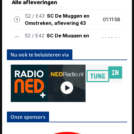
Nu ook te beluisteren via
Onze sponsors