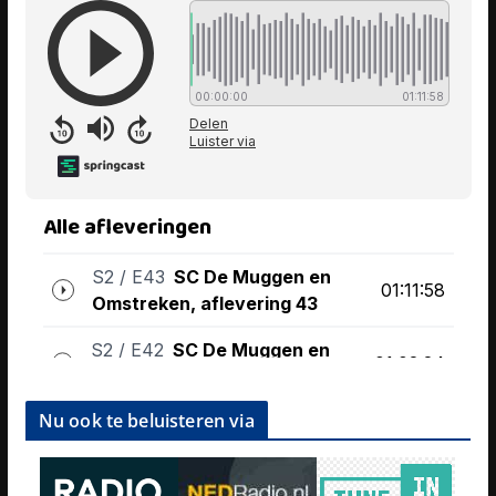
Nu ook te beluisteren via