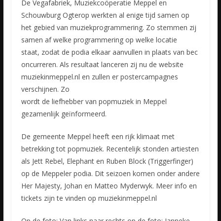
De Vegafabriek, Muziekcoöperatie Meppel en
Schouwburg Ogterop werkten al enige tijd samen op
het gebied van muziekprogrammering. Zo stemmen zij
samen af welke programmering op welke locatie
staat, zodat de podia elkaar aanvullen in plaats van bec
oncurreren. Als resultaat lanceren zij nu de website
muziekinmeppel.nl en zullen er postercampagnes
verschijnen. Zo
wordt de liefhebber van popmuziek in Meppel
gezamenlijk geïnformeerd.
De gemeente Meppel heeft een rijk klimaat met
betrekking tot popmuziek. Recentelijk stonden artiesten
als Jett Rebel, Elephant en Ruben Block (Triggerfinger)
op de Meppeler podia. Dit seizoen komen onder andere
Her Majesty, Johan en Matteo Myderwyk. Meer info en
tickets zijn te vinden op muziekinmeppel.nl
Op de foto: Van links naar rechts op de foto: Janneke