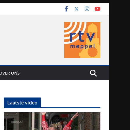
OVER ONS
Laatste video