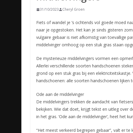
31/10/2023
Cheryl Groen
Fiets of wandel je ’s ochtends vol goede moed na
naar je opgestoken. Het kan je sinds gisteren zo
vulgaire gebaar is niet afkomstig van toevallige 
middelvinger omhoog op een stuk gras staan opge
De mysterieuze middelvingers vormen een opmerkel
Allerlei verschillende soorten handschoenen steke
grond op een stuk gras bij een elektriciteitska
handschoenen: alle soorten handschoenen lijken t
Ode aan de middelvinger
De middelvingers trekken de aandacht van fietsers 
bekijken. Wie dat doet, krijgt tekst en uitleg over
in het gras. ‘Ode aan de middelvinger’, heet het ku
“Het meest verkeerd begrepen gebaar”, valt er te 