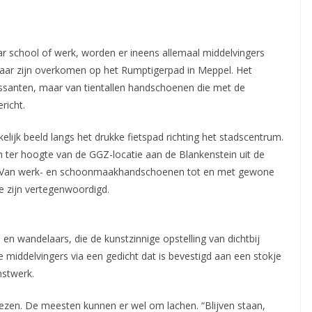
ar school of werk, worden er ineens allemaal middelvingers
maar zijn overkomen op het Rumptigerpad in Meppel.
Het
passanten, maar van tientallen handschoenen die met de
richt.
ijk beeld langs het drukke fietspad richting het stadscentrum.
n ter hoogte van de GGZ-locatie aan de Blankenstein uit de
stje. Van werk- en schoonmaakhandschoenen tot en met gewone
e zijn vertegenwoordigd.
en wandelaars, die de kunstzinnige opstelling van dichtbij
 de middelvingers via een gedicht dat is bevestigd aan een stokje
nstwerk.
lezen. De meesten kunnen er wel om lachen. “Blijven staan,