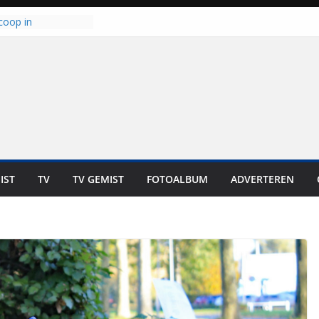
coop in
it is altijd een
est”
ich op voor
: internationale
aan voor de deur
n bewoners genieten
s niet in geld uit te
 zwemlocaties in de
danks warme dagen
lt ‘Japie’ Mokum
IST
TV
TV GEMIST
FOTOALBUM
ADVERTEREN
toomt hij z’n
aar: “Ze moeten het
n overnemen”