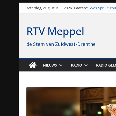
Skip
Laatste:
Yves Spruijt zo
zaterdag, augustus 8, 2026
to
voetballen, nu 
hoop: “Mijn verh
content
VV Staphorst lo
RTV Meppel
kwalificatieron
Beker
Nieuw zonnepar
de Stem van Zuidwest-Drenthe
bijna 1.000 zon
genomen
Luxor neemt bi
Hoogeveen over: 
topbioscoop ge
NIEUWS
RADIO
RADIO GEM
Staphorst maakt
brullende motor
grasbaanraces 