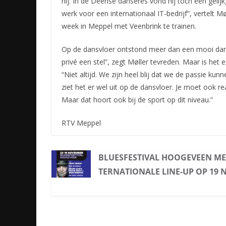
hij. In de Deense danseres vond hij toch een gelij
werk voor een internationaal IT-bedrijf”, vertelt M
week in Meppel met Veenbrink te trainen.
Op de dansvloer ontstond meer dan een mooi dansp
privé een stel”, zegt Møller tevreden. Maar is het
“Niet altijd. We zijn heel blij dat we de passie kun
ziet het er wel uit op de dansvloer. Je moet ook rea
Maar dat hoort ook bij de sport op dit niveau.”
RTV Meppel
BLUESFESTIVAL HOOGEVEEN ME
TERNATIONALE LINE-UP OP 19 