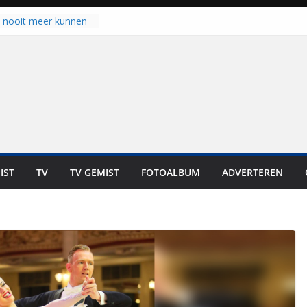
u nooit meer kunnen
gloort er toch weer
aal is nog niet klaar”
ot UNA in eerste
de Eurojackpot KNVB
k Isala Meppel met
nepanelen in gebruik
oscoop in
“Dit is altijd een
weest”
IST
TV
TV GEMIST
FOTOALBUM
ADVERTEREN
 zich op voor
en: internationale
staan voor de deur