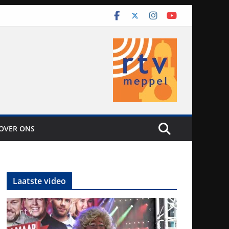
OVER ONS
Laatste video