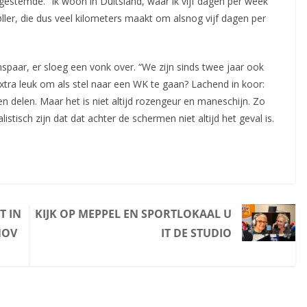
kgestemde. “Ik woon in Duitsland, waar ik vijf dagen per week
øller, die dus veel kilometers maakt om alsnog vijf dagen per
aar, er sloeg een vonk over. “We zijn sinds twee jaar ook
 extra leuk om als stel naar een WK te gaan? Lachend in koor:
nen delen. Maar het is niet altijd rozengeur en maneschijn. Zo
listisch zijn dat dat achter de schermen niet altijd het geval is.
T IN
KIJK OP MEPPEL EN SPORTLOKAAL U
NOV
IT DE STUDIO