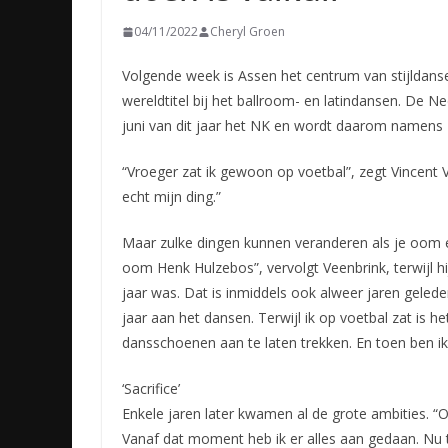
04/11/2022
Cheryl Groen
Volgende week is Assen het centrum van stijldan
wereldtitel bij het ballroom- en latindansen. De N
juni van dit jaar het NK en wordt daarom namens 
“Vroeger zat ik gewoon op voetbal”, zegt Vincent V
echt mijn ding.”
Maar zulke dingen kunnen veranderen als je oom e
oom Henk Hulzebos”, vervolgt Veenbrink, terwijl hij
jaar was. Dat is inmiddels ook alweer jaren gelede
jaar aan het dansen. Terwijl ik op voetbal zat is
dansschoenen aan te laten trekken. En toen ben ik 
‘Sacrifice’
Enkele jaren later kwamen al de grote ambities. “O
Vanaf dat moment heb ik er alles aan gedaan. Nu 