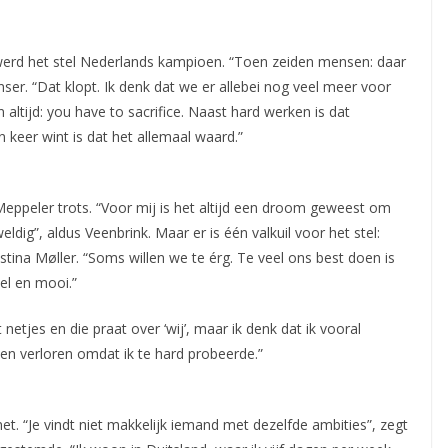
r werd het stel Nederlands kampioen. “Toen zeiden mensen: daar
nser. “Dat klopt. Ik denk dat we er allebei nog veel meer voor
altijd: you have to sacrifice. Naast hard werken is dat
 keer wint is dat het allemaal waard.”
peler trots. “Voor mij is het altijd een droom geweest om
dig”, aldus Veenbrink. Maar er is één valkuil voor het stel:
tina Møller. “Soms willen we te érg. Te veel ons best doen is
el en mooi.”
 netjes en die praat over ‘wij’, maar ik denk dat ik vooral
den verloren omdat ik te hard probeerde.”
et. “Je vindt niet makkelijk iemand met dezelfde ambities”, zegt