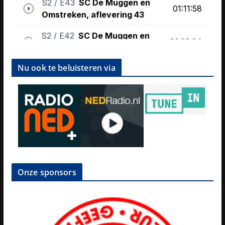
Nu ook te beluisteren via
Onze sponsors