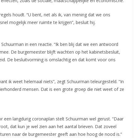
effecten, zoals de sociale, maatschappelijke en economische.”
 regels houdt. “U bent, net als ik, van mening dat we ons
 mogelijk meer ruimte te krijgen”, besluit hij.
 Schuurman in een reactie. “Ik ben blij dat we een antwoord
 mee. De burgemeester blijft wachten op het kabinetsbesluit,
heid. De besluitvorming is omslachtig en dat komt voor ons
ant ik weet helemaal niets”, zegt Schuurman teleurgesteld. “In
vierhonderd mensen. Dat is een grote groep die niet weet of ze
 een langdurig coronaplan stelt Schuurman wel gerust. “Daar
root, dat kun je wel zien aan het aantal brieven. Dat zoveel
sturen naar de burgemeester geeft aan hoe hoog de nood is.”