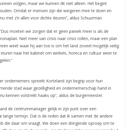
 kunnen volgen, maar we kunnen dit niet alleen. Het begint
houden. Omdat er mensen zijn die weigeren mee te doen en
nu met z’n allen voor dichte deuren”, aldus Schuurman.
. “Dus moeten we zorgen dat er geen paniek meer is als de
oronaplan. Niet meer van crisis naar crisis rollen, maar een plan
ereen weet waar hij aan toe is om het land zoveel mogelijk veilig
e sturen naar het kabinet om winkels, horeca en cultuur weer te
gelen.”
er ondernemers spreekt Korteland zijn begrip voor hun
nemende stad waar gezelligheid en ondernemerschap hand in
nu kennen volstrekt haaks op”, aldus de burgemeester.
land de centrummanager gelijk in zijn punt over een
 lange termijn. Dat is de reden dat ik samen met de andere
b die daar om vraagt. We doen een dringende oproep om te