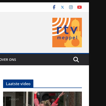
OVER ONS
Laatste video