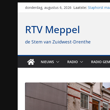
Skip
Laatste:
Staphorst maa
donderdag, augustus 6, 2026
to
brullende mot
grasbaanrace
content
Vrijwilligers 
RTV Meppel
van vissport: “
drukken”
Waterkwalitei
de Stem van Zuidwest-Drenthe
regio is goe
Al dertig jaar
naar Meppel, 
opvolgers vas
geruisloos k
NIEUWS
RADIO
RADIO GEM
Sproeiers sta
editie 4 mijl 