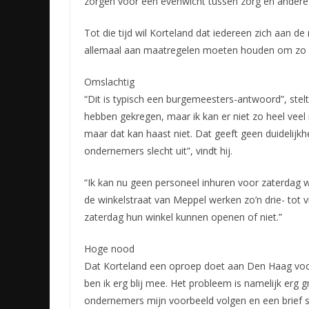
zorgen voor een evenwicht tussen zorg en andere 
Tot die tijd wil Korteland dat iedereen zich aan de
allemaal aan maatregelen moeten houden om zo snel
Omslachtig
“Dit is typisch een burgemeesters-antwoord”, stelt
hebben gekregen, maar ik kan er niet zo heel veel
maar dat kan haast niet. Dat geeft geen duidelijk
ondernemers slecht uit”, vindt hij.
“Ik kan nu geen personeel inhuren voor zaterdag w
de winkelstraat van Meppel werken zo’n drie- tot 
zaterdag hun winkel kunnen openen of niet.”
Hoge nood
Dat Korteland een oproep doet aan Den Haag voor
ben ik erg blij mee. Het probleem is namelijk erg g
ondernemers mijn voorbeeld volgen en een brief 