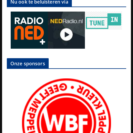
Nu ook te beluisteren via
Onze sponsors