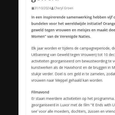
31/10/2024
Cheryl Groen
In een inspirerende samenwerking hebben vijf
bundelen voor het wereldwijde initiatief Orange 
geweld tegen vrouwen en meisjes en maakt deel
Women” van de Verenigde Naties.
Elk jaar worden er tijdens de campagneperiode, d
Uitbanning van Geweld tegen Vrouwen) tot 10 dec
activiteiten georganiseerd om bewustwording te 
kunstwerken als de Havixhorst en de bruggen in Me
stukje verder. Doel is om geld in te zamelen, zod
vrouwen naar Meppel gehaald kan worden.
Filmavond
Er staan meerdere activiteiten op het programma
georganiseerd in Luxor met de film “It Ends with 
see’ voor alle moeders, dochters, zussen en vrien