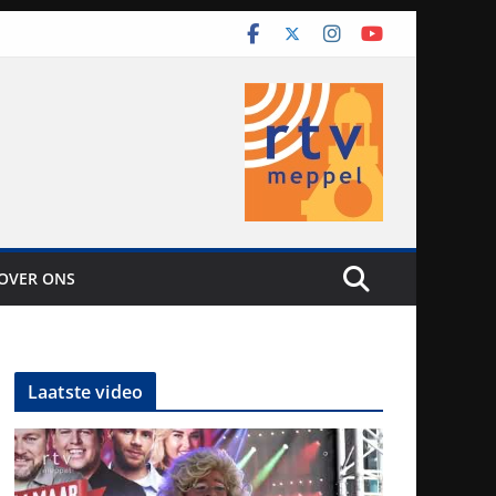
OVER ONS
Laatste video