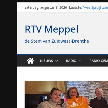
Skip
Laatste:
Yves Spruijt zo
zaterdag, augustus 8, 2026
to
voetballen, nu 
hoop: “Mijn verh
content
VV Staphorst lo
RTV Meppel
kwalificatieron
Beker
Nieuw zonnepar
de Stem van Zuidwest-Drenthe
bijna 1.000 zon
genomen
Luxor neemt bi
Hoogeveen over: 
topbioscoop ge
NIEUWS
RADIO
RADIO GEM
Staphorst maakt
brullende motor
grasbaanraces 