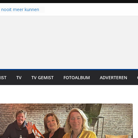
u nooit meer kunnen
gloort er toch weer
aal is nog niet klaar”
ot UNA in eerste
de Eurojackpot KNVB
k Isala Meppel met
nepanelen in gebruik
oscoop in
“Dit is altijd een
weest”
IST
TV
TV GEMIST
FOTOALBUM
ADVERTEREN
 zich op voor
en: internationale
staan voor de deur