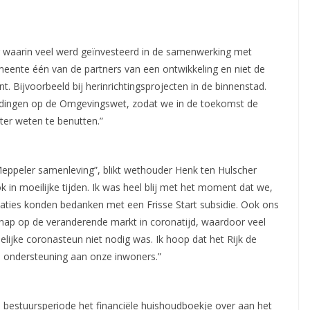
r waarin veel werd geïnvesteerd in de samenwerking met
eente één van de partners van een ontwikkeling en niet de
. Bijvoorbeeld bij herinrichtingsprojecten in de binnenstad.
idingen op de Omgevingswet, zodat we in de toekomst de
er weten te benutten.”
de Meppeler samenleving”, blikt wethouder Henk ten Hulscher
ok in moeilijke tijden. Ik was heel blij met het moment dat we,
aties konden bedanken met een Frisse Start subsidie. Ook ons
ap op de veranderende markt in coronatijd, waardoor veel
lijke coronasteun niet nodig was. Ik hoop dat het Rijk de
n ondersteuning aan onze inwoners.”
bestuursperiode het financiële huishoudboekje over aan het