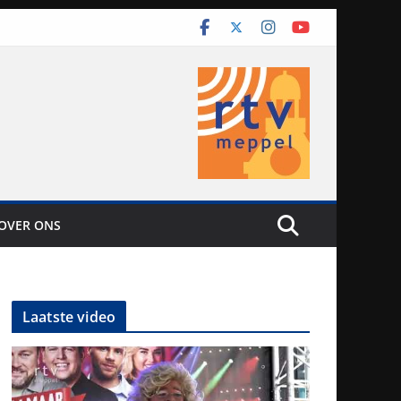
OVER ONS
Laatste video