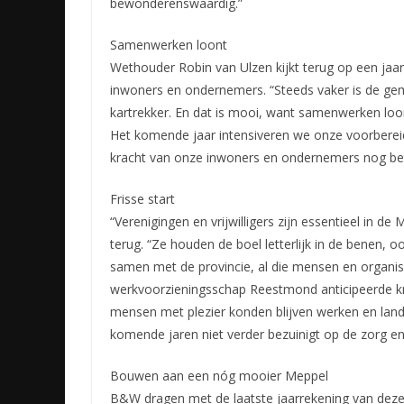
bewonderenswaardig.”
Samenwerken loont
Wethouder Robin van Ulzen kijkt terug op een jaa
inwoners en ondernemers. “Steeds vaker is de gem
kartrekker. En dat is mooi, want samenwerken loont
Het komende jaar intensiveren we onze voorbere
kracht van onze inwoners en ondernemers nog bet
Frisse start
“Verenigingen en vrijwilligers zijn essentieel in 
terug. “Ze houden de boel letterlijk in de benen, o
samen met de provincie, al die mensen en organis
werkvoorzieningsschap Reestmond anticipeerde kn
mensen met plezier konden blijven werken en lande
komende jaren niet verder bezuinigt op de zorg e
Bouwen aan een nóg mooier Meppel
B&W dragen met de laatste jaarrekening van deze 