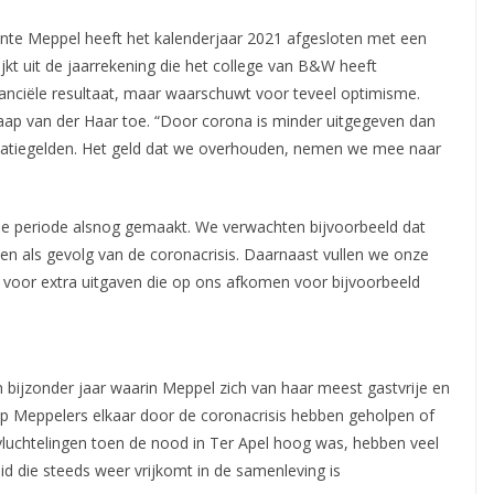
nte Meppel heeft het kalenderjaar 2021 afgesloten met een
ijkt uit de jaarrekening die het college
van B&W heeft
nanciële resultaat, maar waarschuwt voor teveel optimisme.
Jaap van der Haar toe. “Door corona is minder uitgegeven dan
satiegelden. Het geld dat we overhouden, nemen we mee naar
e periode alsnog gemaakt. We verwachten bijvoorbeeld dat
 als gevolg van de coronacrisis. Daarnaast vullen we onze
s voor extra uitgaven die op ons afkomen voor bijvoorbeeld
 bijzonder jaar waarin Meppel zich van haar meest gastvrije en
op Meppelers elkaar door de coronacrisis hebben geholpen of
vluchtelingen toen de nood in Ter Apel hoog was, hebben veel
id die steeds weer vrijkomt in de samenleving is