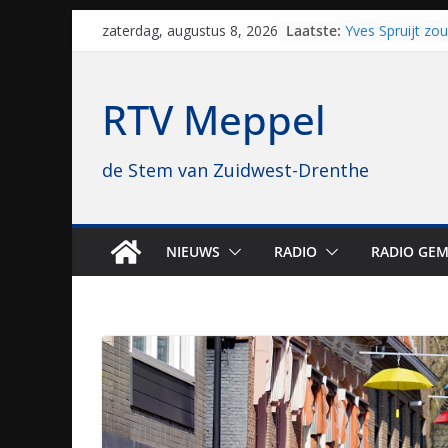
Staphorst maakt
Skip
Laatste:
brullende motor
zaterdag, augustus 8, 2026
to
grasbaanraces 
Yves Spruijt zo
content
voetballen, nu 
RTV Meppel
hoop: “Mijn verh
VV Staphorst lo
kwalificatieron
de Stem van Zuidwest-Drenthe
Beker
Nieuw zonnepar
bijna 1.000 zon
genomen
Luxor neemt bi
NIEUWS
RADIO
RADIO GEM
Hoogeveen over: 
topbioscoop ge