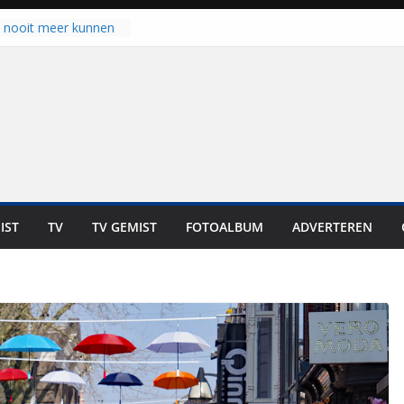
 zich op voor
en: internationale
staan voor de deur
u nooit meer kunnen
gloort er toch weer
aal is nog niet klaar”
ot UNA in eerste
de Eurojackpot KNVB
k Isala Meppel met
nepanelen in gebruik
oscoop in
IST
TV
TV GEMIST
FOTOALBUM
ADVERTEREN
“Dit is altijd een
weest”