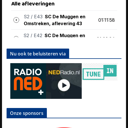
Nu ook te beluisteren via
Onze sponsors