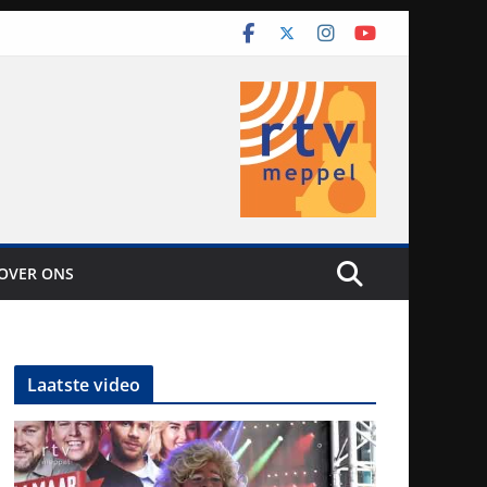
OVER ONS
Laatste video