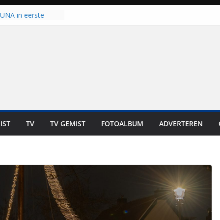
 UNA in eerste
 Eurojackpot KNVB
Isala Meppel met
panelen in gebruik
coop in
it is altijd een
est”
ich op voor
: internationale
aan voor de deur
IST
TV
TV GEMIST
FOTOALBUM
ADVERTEREN
n bewoners genieten
s niet in geld uit te