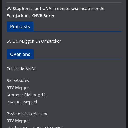
VV Staphorst loot UNA in eerste kwalificatieronde
Eurojackpot KNVB Beker
Podcasts
SC De Muggen En Omstreken
Over ons
Publicatie ANBI
Bezoekadres
RTV Meppel
Kromme Elleboog 11,
7941 KC Meppel
Postadres/secretariaat
RTV Meppel
Postbus 510, 7940 AM Meppel