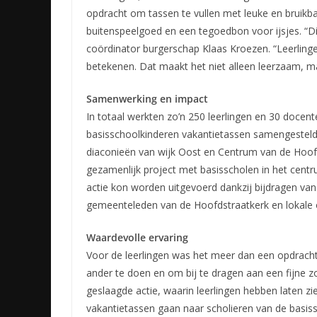
opdracht om tassen te vullen met leuke en bruikbar
buitenspeelgoed en een tegoedbon voor ijsjes. “Dit
coördinator burgerschap Klaas Kroezen. “Leerlinge
betekenen. Dat maakt het niet alleen leerzaam, m
Samenwerking en impact
In totaal werkten zo’n 250 leerlingen en 30 docen
basisschoolkinderen vakantietassen samengesteld
diaconieën van wijk Oost en Centrum van de Hoo
gezamenlijk project met basisscholen in het cent
actie kon worden uitgevoerd dankzij bijdragen va
gemeenteleden van de Hoofdstraatkerk en lokale o
Waardevolle ervaring
Voor de leerlingen was het meer dan een opdracht.
ander te doen en om bij te dragen aan een fijne z
geslaagde actie, waarin leerlingen hebben laten zi
vakantietassen gaan naar scholieren van de basissc