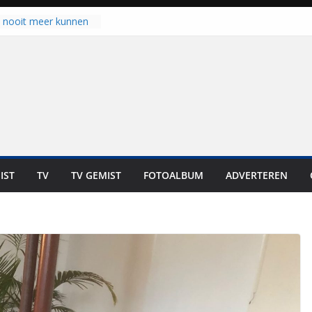
u nooit meer kunnen
gloort er toch weer
aal is nog niet klaar”
ot UNA in eerste
de Eurojackpot KNVB
k Isala Meppel met
nepanelen in gebruik
oscoop in
“Dit is altijd een
weest”
IST
TV
TV GEMIST
FOTOALBUM
ADVERTEREN
 zich op voor
en: internationale
staan voor de deur