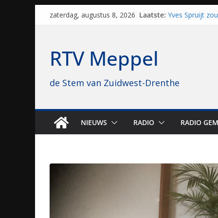
Skip
Laatste:
Yves Spruijt zo
zaterdag, augustus 8, 2026
to
voetballen, nu 
hoop: “Mijn verh
content
VV Staphorst lo
RTV Meppel
kwalificatieron
Beker
Nieuw zonnepar
de Stem van Zuidwest-Drenthe
bijna 1.000 zon
genomen
Luxor neemt bi
Hoogeveen over: 
topbioscoop ge
NIEUWS
RADIO
RADIO GEM
Staphorst maakt
brullende motor
grasbaanraces 