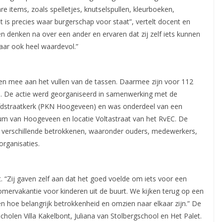
e items, zoals spelletjes, knutselspullen, kleurboeken,
 is precies waar burgerschap voor staat”, vertelt docent en
n denken na over een ander en ervaren dat zij zelf iets kunnen
aar ook heel waardevol.”
ten mee aan het vullen van de tassen. Daarmee zijn voor 112
. De actie werd georganiseerd in samenwerking met de
fdstraatkerk (PKN Hoogeveen) en was onderdeel van een
rum van Hoogeveen en locatie Voltastraat van het RvEC. De
n verschillende betrokkenen, waaronder ouders, medewerkers,
rganisaties.
 “Zij gaven zelf aan dat het goed voelde om iets voor een
omervakantie voor kinderen uit de buurt. We kijken terug op een
en hoe belangrijk betrokkenheid en omzien naar elkaar zijn.” De
holen Villa Kakelbont, Juliana van Stolbergschool en Het Palet.