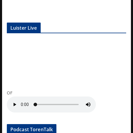
Luister Live
OF
Podcast TorenTalk