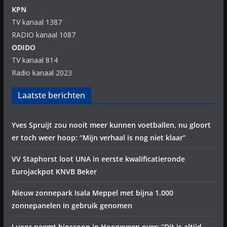
KPN
TV kanaal 1387
RADIO kanaal 1087
ODIDO
TV kanaal 814
Radio kanaal 2023
Laatste berichten
Yves Spruijt zou nooit meer kunnen voetballen, nu gloort
er toch weer hoop: “Mijn verhaal is nog niet klaar”
VV Staphorst loot UNA in eerste kwalificatieronde
Eurojackpot KNVB Beker
Nieuw zonnepark Isala Meppel met bijna 1.000
zonnepanelen in gebruik genomen
Luxor neemt bioscoop in Hoogeveen over: “Dit is altijd