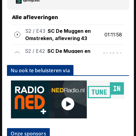
Nu ook te beluisteren via
Onze sponsors