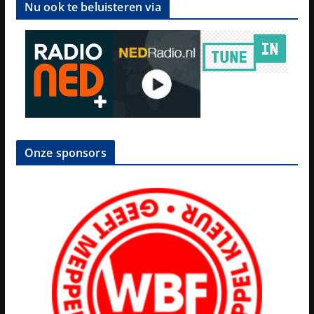
Nu ook te beluisteren via
Onze sponsors