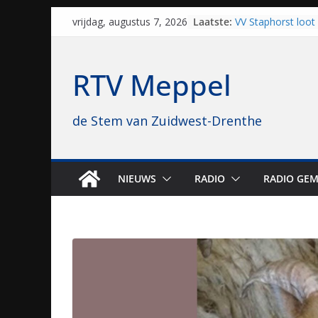
Skip
Laatste:
VV Staphorst loot
vrijdag, augustus 7, 2026
to
kwalificatieronde
Beker
content
Nieuw zonnepark 
RTV Meppel
bijna 1.000 zonne
genomen
Luxor neemt bios
de Stem van Zuidwest-Drenthe
Hoogeveen over: “D
topbioscoop gewe
Staphorst maakt z
brullende motoren
grasbaanraces st
NIEUWS
RADIO
RADIO GEM
Vrijwilligers late
van vissport: “Dat i
drukken”