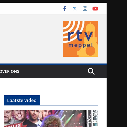
OVER ONS
Laatste video