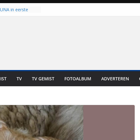
 UNA in eerste
 Eurojackpot KNVB
Isala Meppel met
panelen in gebruik
coop in
it is altijd een
est”
ich op voor
: internationale
aan voor de deur
IST
TV
TV GEMIST
FOTOALBUM
ADVERTEREN
n bewoners genieten
s niet in geld uit te