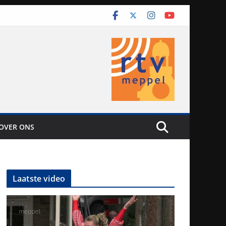
OVER ONS
Laatste video