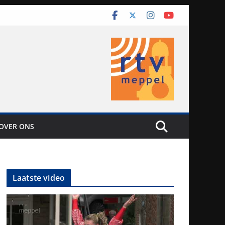
OVER ONS
Laatste video