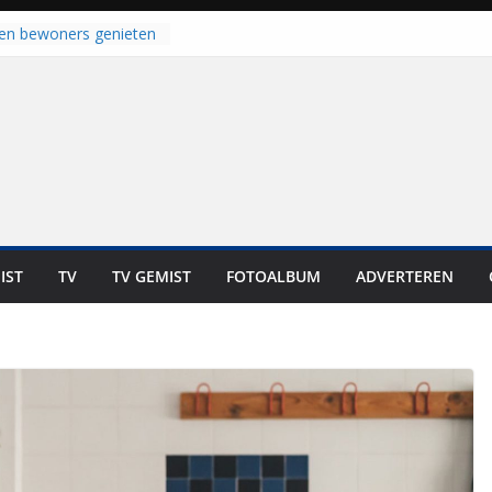
laten bewoners genieten
Dat is niet in geld uit te
 bij zwemlocaties in de
 ondanks warme dagen
 haalt ‘Japie’ Mokum
u stoomt hij z’n
 klaar: “Ze moeten het
unnen overnemen”
an klaar voor warme
van Staphorst
oogeveen en Balkbrug
IST
TV
TV GEMIST
FOTOALBUM
ADVERTEREN
us gesloten