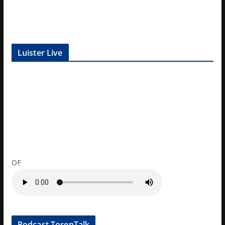
Luister Live
OF
Podcast TorenTalk