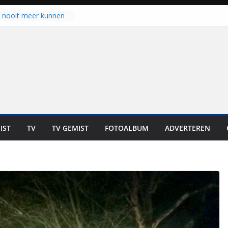
u nooit meer kunnen
gloort er toch weer
aal is nog niet klaar”
ot UNA in eerste
de Eurojackpot KNVB
k Isala Meppel met
nepanelen in gebruik
oscoop in
“Dit is altijd een
weest”
IST
TV
TV GEMIST
FOTOALBUM
ADVERTEREN
 zich op voor
en: internationale
staan voor de deur