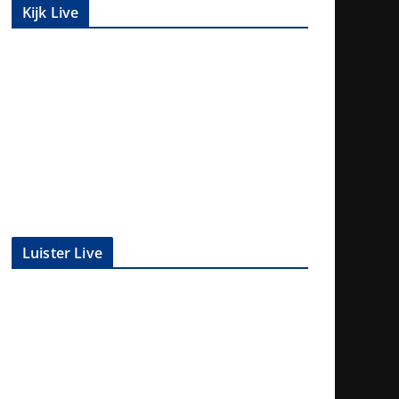
Kijk Live
Luister Live