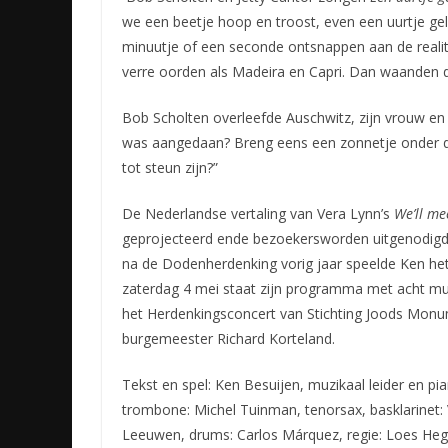
we een beetje hoop en troost, even een uurtje gelu
minuutje of een seconde ontsnappen aan de realit
verre oorden als Madeira en Capri. Dan waanden d
Bob Scholten overleefde Auschwitz, zijn vrouw en k
was aangedaan? Breng eens een zonnetje onder de m
tot steun zijn?”
De Nederlandse vertaling van Vera Lynn’s
We’ll me
geprojecteerd ende bezoekersworden uitgenodigd
na de Dodenherdenking vorig jaar speelde Ken 
zaterdag 4 mei staat zijn programma met acht musi
het Herdenkingsconcert van Stichting Joods Monu
burgemeester Richard Korteland.
Tekst en spel: Ken Besuijen, muzikaal leider en pi
trombone: Michel Tuinman, tenorsax, basklarinet: 
Leeuwen, drums: Carlos Márquez, regie: Loes Heg