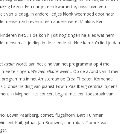
kkig te zijn. Een uurtje, een kwartiertje, misschien een
eit van alledag. In andere liedjes klonk weemoed door naar
e mensen zich even in een andere wereld,” aldus Ken.
inderen niet. ,,Hoe kon hij dit nog zingen na alles wat hem
ensen als je diep in de ellende zit. Hoe kan zo’n lied je dan
et again
wordt aan het eind van het programma op 4 mei
 mee te zingen.
We zien elkaar weer…
Op de avond van 4 mei
het programma in het Amsterdamse Crea Theater. Komende
ci onder leiding van pianist Edwin Paarlberg centraal tijdens
ment in Meppel. Het concert begint met een toespraak van
ano: Edwin Paarlberg, cornet, flügelhorn: Bart Tuinman,
Vincent Kuit, gitaar: Jan Brouwer, contrabas: Tomek van
ger.