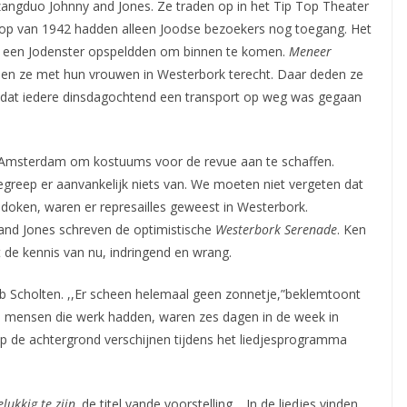
 zangduo Johnny and Jones. Ze traden op in het Tip Top Theater
loop van 1942 hadden alleen Joodse bezoekers nog toegang. Het
n een Jodenster opspeldden om binnen te komen.
Meneer
en ze met hun vrouwen in Westerbork terecht. Daar deden ze
adat iedere dinsdagochtend een transport op weg was gegaan
sterdam om kostuums voor de revue aan te schaffen.
begreep er aanvankelijk niets van. We moeten niet vergeten dat
doken, waren er represailles geweest in Westerbork.
and Jones schreven de optimistische
Westerbork Serenade
. Ken
t de kennis van nu, indringend en wrang.
 Scholten. ,,Er scheen helemaal geen zonnetje,”beklemtoont
n mensen die werk hadden, waren zes dagen in de week in
Op de achtergrond verschijnen tijdens het liedjesprogramma
lukkig te zijn,
de titel vande voorstelling. ,,In de liedjes vinden