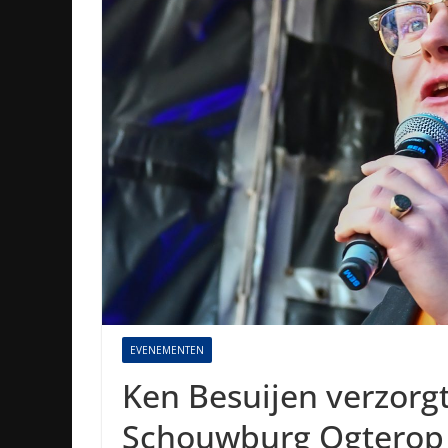
EVENEMENTEN
Ken Besuijen verzorg
Schouwburg Ogterop