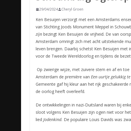
29/04/2024
Cheryl Groen
Ken Besuijen verzorgt met een Amsterdams ensem
van Stichting Joods Monument Meppel in Schouwb
zijn
bezingt Ken Besuijen de vrijheid. De van oorsp
Amsterdam omringt zich met acht uitstekende musi
leven brengen. Daarbij schetst Ken Besuijen met i
voor de Tweede Wereldoorlog en tijdens de bezett
Op zwierige wijze, met zuivere stem en af en toe
Amsterdam de première van
Een uurtje gelukkig te
Gemeente gaf hij kleur aan het rijk geschakeerde 
de oorlog heeft overleefd.
De ontwikkelingen in nazi-Duitsland waren bij enk
sloot volgens Ken Besuijen zijn ogen niet voor het
lied
Jodenkind.
De populaire Louis Davids was zwa