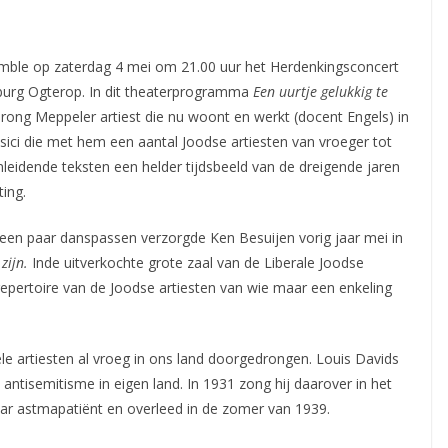
ble op zaterdag 4 mei om 21.00 uur het Herdenkingsconcert
urg Ogterop. In dit theaterprogramma
Een uurtje gelukkig te
rong Meppeler artiest die nu woont en werkt (docent Engels) in
ci die met hem een aantal Joodse artiesten van vroeger tot
nleidende teksten een helder tijdsbeeld van de dreigende jaren
ing.
 een paar danspassen verzorgde Ken Besuijen vorig jaar mei in
 zijn.
Inde uitverkochte grote zaal van de Liberale Joodse
repertoire van de Joodse artiesten van wie maar een enkeling
ele artiesten al vroeg in ons land doorgedrongen. Louis Davids
 antisemitisme in eigen land. In 1931 zong hij daarover in het
ar astmapatiënt en overleed in de zomer van 1939.