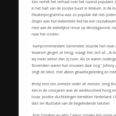
Ken vertelt het verhaal over het razend populaire
in het hart van de Joodse buurt in Mokum. In de 
theaterprogramma was zo populair dat niet-Jode
Dinges
was hun bekendste lied.Na een razziakwam
mee aan de wekelijkse revue op dinsdagavond, n
naar het oosten.
Kampcommandant Gemmeker stuurde hen naar Am
Waarom gingen ze terug, vraagt Ken zich af. ,,Ik 
wij meer weten dan zij toen. Als ze waren onderge
Bovendien waren hun vrouwen daar nog.” Johnny 
zingt de tekst, met alleen gitaarbegeleiding en me
Breng eens een zonnetje onder de mensen,
zong Bob
Ken.In de crisisjaren was de werkloosheid hoog e
touw. Joodse vluchtelingen bereikten Nederland. 
dia’s ter illustratie van de begeleidende teksten.
Bob Scholten en Jetty Cantor zongen
Een uurtje ge