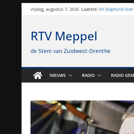
Skip
Laatste:
VV Staphorst loot
vrijdag, augustus 7, 2026
to
kwalificatieronde
Beker
content
Nieuw zonnepark 
RTV Meppel
bijna 1.000 zonne
genomen
Luxor neemt bios
de Stem van Zuidwest-Drenthe
Hoogeveen over: “D
topbioscoop gewe
Staphorst maakt z
brullende motoren
grasbaanraces st
NIEUWS
RADIO
RADIO GEM
Vrijwilligers late
van vissport: “Dat i
drukken”