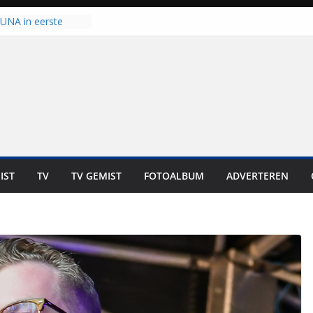
 UNA in eerste
 Eurojackpot KNVB
Isala Meppel met
panelen in gebruik
coop in
it is altijd een
est”
ich op voor
: internationale
aan voor de deur
IST
TV
TV GEMIST
FOTOALBUM
ADVERTEREN
n bewoners genieten
s niet in geld uit te