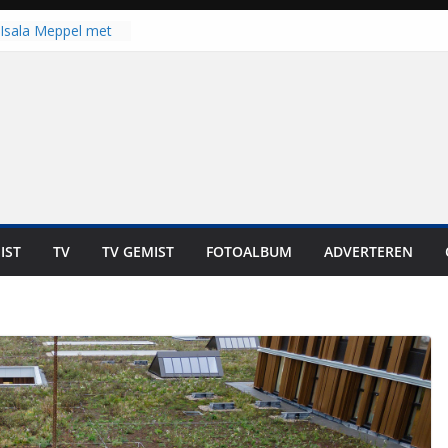
Isala Meppel met
panelen in gebruik
coop in
it is altijd een
est”
ich op voor
: internationale
aan voor de deur
n bewoners genieten
s niet in geld uit te
IST
TV
TV GEMIST
FOTOALBUM
ADVERTEREN
 zwemlocaties in de
danks warme dagen