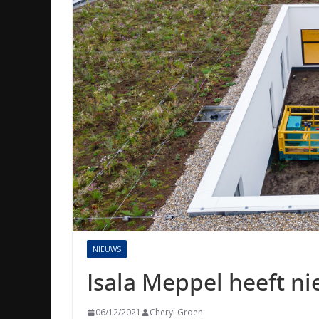
NIEUWS
Isala Meppel heeft n
06/12/2021
Cheryl Groen