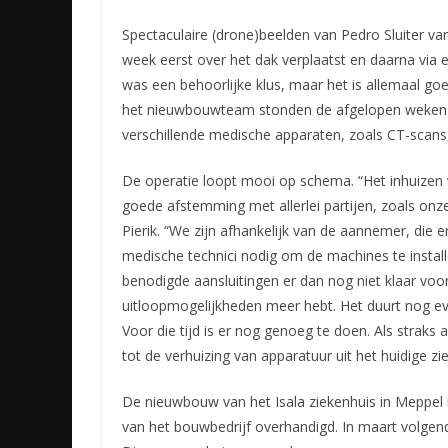
Spectaculaire (drone)beelden van Pedro Sluiter v
week eerst over het dak verplaatst en daarna via 
was een behoorlijke klus, maar het is allemaal goed
het nieuwbouwteam stonden de afgelopen weken vo
verschillende medische apparaten, zoals CT-scan
De operatie loopt mooi op schema. “Het inhuizen
goede afstemming met allerlei partijen, zoals onze 
Pierik. “We zijn afhankelijk van de aannemer, die 
medische technici nodig om de machines te instal
benodigde aansluitingen er dan nog niet klaar voor
uitloopmogelijkheden meer hebt. Het duurt nog e
Voor die tijd is er nog genoeg te doen. Als straks 
tot de verhuizing van apparatuur uit het huidige 
De nieuwbouw van het Isala ziekenhuis in Meppel na
van het bouwbedrijf overhandigd. In maart volgend j