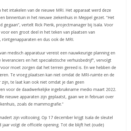
an het intakelen van de nieuwe MRI. Het apparaat werd deze
een binnentuin in het nieuwe ziekenhuis in Meppel
gezet. “Het
 gegaan”, vertelt Rick Pierik, projectmanager bij Isala. Voor
or een groot deel in het teken van plaatsen van
s, röntgenapparaten en dus ook de MRI.
 van medisch apparatuur vereist een nauwkeurige planning en
leveranciers en het specialistische verhuisbedrijf”, vervolgt
ervoor moet zorgen dat het terrein gereed is. En we hebben de
leren. Te vroeg plaatsen kan niet omdat de MRI-ruimte en de
 zijn, te laat kan ook niet omdat je dan geen
ven voor de daadwerkelijke ingebruikname medio maart 2022.
alle nieuwe apparaten zijn geplaatst, gaan we in februari over
ziekenhuis, zoals de mammografie.”
dert zijn voltooiing. Op 17 december krijgt Isala de sleutel
aar volgt de officiële opening. Tot die blijft het (oude)