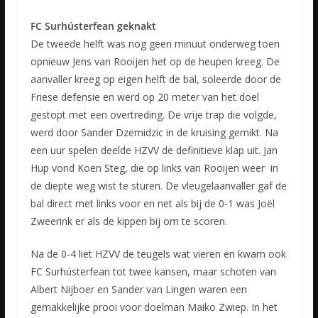
FC Surhústerfean geknakt
De tweede helft was nog geen minuut onderweg toen
opnieuw Jens van Rooijen het op de heupen kreeg. De
aanvaller kreeg op eigen helft de bal, soleerde door de
Friese defensie en werd op 20 meter van het doel
gestopt met een overtreding. De vrije trap die volgde,
werd door Sander Dzemidzic in de kruising gemikt. Na
een uur spelen deelde HZVV de definitieve klap uit. Jan
Hup vond Koen Steg, die op links van Rooijen weer in
de diepte weg wist te sturen. De vleugelaanvaller gaf de
bal direct met links voor en net als bij de 0-1 was Joël
Zweerink er als de kippen bij om te scoren.
Na de 0-4 liet HZVV de teugels wat vieren en kwam ook
FC Surhústerfean tot twee kansen, maar schoten van
Albert Nijboer en Sander van Lingen waren een
gemakkelijke prooi voor doelman Maiko Zwiep. In het