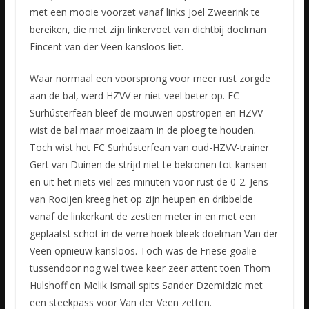
met een mooie voorzet vanaf links Joël Zweerink te
bereiken, die met zijn linkervoet van dichtbij doelman
Fincent van der Veen kansloos liet.
Waar normaal een voorsprong voor meer rust zorgde
aan de bal, werd HZVV er niet veel beter op. FC
Surhústerfean bleef de mouwen opstropen en HZVV
wist de bal maar moeizaam in de ploeg te houden.
Toch wist het FC Surhústerfean van oud-HZVV-trainer
Gert van Duinen de strijd niet te bekronen tot kansen
en uit het niets viel zes minuten voor rust de 0-2. Jens
van Rooijen kreeg het op zijn heupen en dribbelde
vanaf de linkerkant de zestien meter in en met een
geplaatst schot in de verre hoek bleek doelman Van der
Veen opnieuw kansloos. Toch was de Friese goalie
tussendoor nog wel twee keer zeer attent toen Thom
Hulshoff en Melik Ismail spits Sander Dzemidzic met
een steekpass voor Van der Veen zetten.