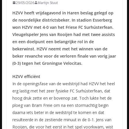
29/05/2026
Martijn Stuut
HZVV heeft vrijdagavond in Haren beslag gelegd op
de noordelijke districtsbeker. In stadion Esserberg
won HZVV met 4-0 van het Friese FC Surhústerfean.
Vleugelspeler Jens van Rooijen had met twee assists
en een doelpunt een belangrijke rol in de
bekerwinst. HZVV neemt met het winnen van de
beker revanche voor de verloren finale van vorig jaar
(0-3) tegen het Groningse Velocitas.
HZVV efficiënt
In de openingsfase van de wedstrijd had HZVV het heel
erg lastig met het zeer fysieke FC Surhústerfean, dat
hoog druk zette en er bovenop zat. Toch lukte het de
ploeg van Bram Freie om na een stormachtig begin
daarna iets beter in de wedstrijd te komen en dat
resulteerde in de zestiende minuut in de 0-1. Jens van
Rooijen, die voor het eerst in het spel voorkwam, wist