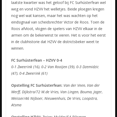
laatste kwartier was het geloof bij FC Surhústerfean wel
weg en vond HZVV het welletjes. Beide ploegen kregen
nog wel wat kansen, maar het was wachten op het
eindsignaal van scheidsrechter Victor de Roos. Toen de
Roos afvloot, vlogen de spelers van HZVV elkaar in de
armen om de bekerwinst te vieren. Het is voor het eerst
in de clubhistorie dat HZVV de districtsbeker weet te
winnen.
FC Surhústerfean – HZVV 0-4
0-1 Zweerink (16), 0-2 Van Rooijen (39), 0-3 Dzemidzic
(47), 0-4 Zweerink (61)
Opstelling FC Surhústerfean:
Van der Veen, Van der
Werff, Dijkstra/72 W.de Vries, Van Lingen, Bouma, Jager,
Weisser/46 Nijboer, Nieuwenhuis, De Vries, Loopstra,
Atsma
Opstelling HZVV:
Zwiep; Mulder/54 Riksman,