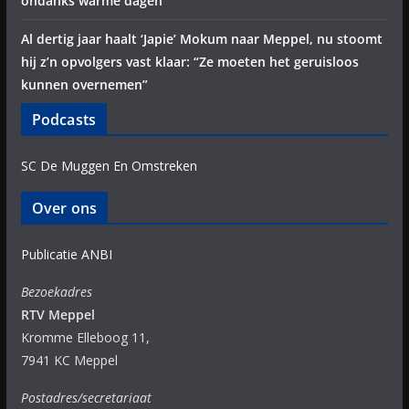
ondanks warme dagen
Al dertig jaar haalt ‘Japie’ Mokum naar Meppel, nu stoomt
hij z’n opvolgers vast klaar: “Ze moeten het geruisloos
kunnen overnemen”
Podcasts
SC De Muggen En Omstreken
Over ons
Publicatie ANBI
Bezoekadres
RTV Meppel
Kromme Elleboog 11,
7941 KC Meppel
Postadres/secretariaat